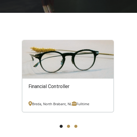
Financial Controller
Cus
Breda, North Brabant, NL
Fulltime
Bre